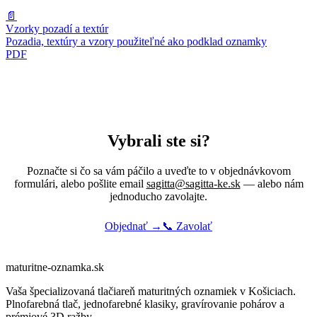
📄
Vzorky pozadí a textúr
Pozadia, textúry a vzory použiteľné ako podklad oznamky
PDF
Vybrali ste si?
Poznačte si čo sa vám páčilo a uveďte to v objednávkovom
formulári, alebo pošlite email
sagitta@sagitta-ke.sk
— alebo nám
jednoducho zavolajte.
Objednať →
📞 Zavolať
maturitne-
oznamka
.sk
Vaša špecializovaná tlačiareň maturitných oznamiek v Košiciach.
Plnofarebná tlač, jednofarebné klasiky, gravírovanie pohárov a
prémiové 3D ražby.