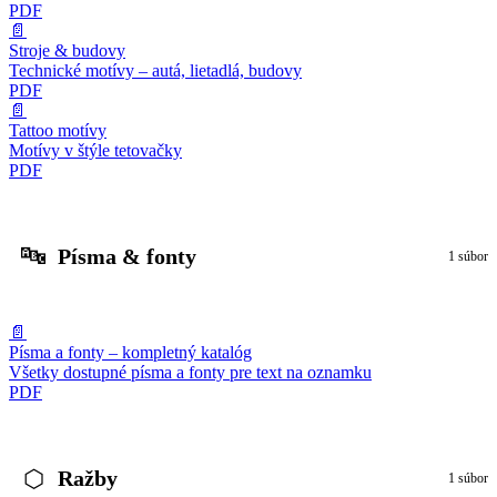
PDF
📄
Stroje & budovy
Technické motívy – autá, lietadlá, budovy
PDF
📄
Tattoo motívy
Motívy v štýle tetovačky
PDF
🔤
Písma & fonty
1 súbor
📄
Písma a fonty – kompletný katalóg
Všetky dostupné písma a fonty pre text na oznamku
PDF
⬡
Ražby
1 súbor