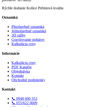
Rýchle dodanie
Košice
Prémiová kvalita
Oznamká
Plnofarebné oznamká
Jednofarebné oznamká
3D ražby
Gravírovanie pohárov
Kalkulácia ceny
Informácie
Kalkulácia ceny
PDF Katalóg
Objednávka
Kontakt
Obchodné podmienky
Kontakt
📞
0948 600 353
📞
055/622 0609