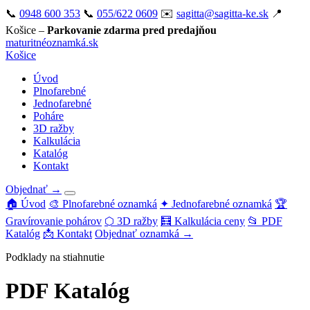
📞
0948 600 353
📞
055/622 0609
✉️
sagitta@sagitta-ke.sk
📍
Košice –
Parkovanie zdarma pred predajňou
maturitné
oznamká
.sk
Košice
Úvod
Plnofarebné
Jednofarebné
Poháre
3D ražby
Kalkulácia
Katalóg
Kontakt
Objednať →
🏠 Úvod
🎨 Plnofarebné oznamká
✦ Jednofarebné oznamká
🏆
Gravírovanie pohárov
⬡ 3D ražby
🧮 Kalkulácia ceny
📂 PDF
Katalóg
📩 Kontakt
Objednať oznamká →
Podklady na stiahnutie
PDF Katalóg