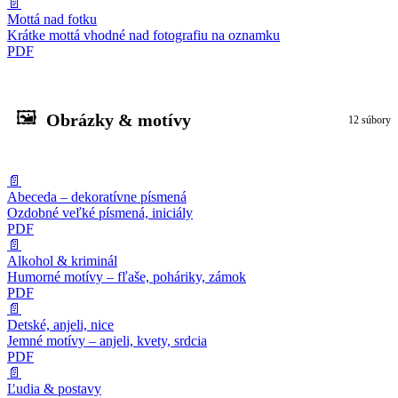
📄
Mottá nad fotku
Krátke mottá vhodné nad fotografiu na oznamku
PDF
🖼️
Obrázky & motívy
12 súbory
📄
Abeceda – dekoratívne písmená
Ozdobné veľké písmená, iniciály
PDF
📄
Alkohol & kriminál
Humorné motívy – fľaše, poháriky, zámok
PDF
📄
Detské, anjeli, nice
Jemné motívy – anjeli, kvety, srdcia
PDF
📄
Ľudia & postavy