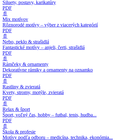
Siluety, postavy, karikatúry
PDF
📄
Mix motívov
Rôznorodé motívy – výber z viacerých kategórií
PDF
📄
Nebo, peklo & strašidlá
Fantastické motívy – anjeli, čerti, strašidlá
PDF
📄
Rámčeky & ornamenty
Dekoratívne rámiky a ornamenty na oznamko
PDF
📄
Rastliny & zvieratá
Kvety, stromy, motýle, zvieratá
PDF
📄
Relax & šport
Šport, voľný čas, hobby – futbal, tenis, hudba...
PDF
📄
Škola & profesie
Motívy podľa odboru – medicína, technika, ekonómia...