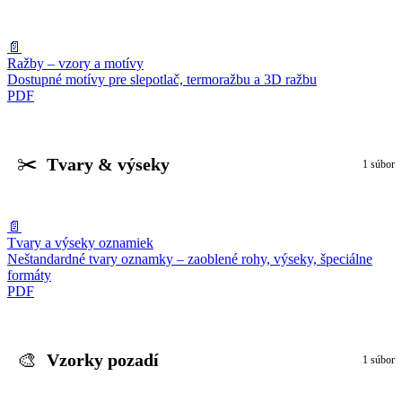
📄
Ražby – vzory a motívy
Dostupné motívy pre slepotlač, termoražbu a 3D ražbu
PDF
✂️
Tvary & výseky
1 súbor
📄
Tvary a výseky oznamiek
Neštandardné tvary oznamky – zaoblené rohy, výseky, špeciálne
formáty
PDF
🎨
Vzorky pozadí
1 súbor