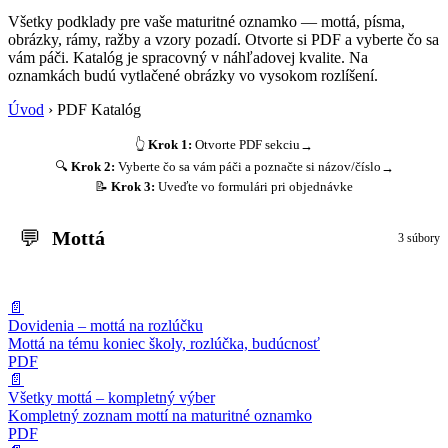
Všetky podklady pre vaše maturitné oznamko — mottá, písma,
obrázky, rámy, ražby a vzory pozadí. Otvorte si PDF a vyberte čo sa
vám páči. Katalóg je spracovný v náhľadovej kvalite. Na
oznamkách budú vytlačené obrázky vo vysokom rozlíšení.
Úvod
›
PDF Katalóg
👆
Krok 1:
Otvorte PDF sekciu
→
🔍
Krok 2:
Vyberte čo sa vám páči a poznačte si názov/číslo
→
📝
Krok 3:
Uveďte vo formulári pri objednávke
💬
Mottá
3 súbory
📄
Dovidenia – mottá na rozlúčku
Mottá na tému koniec školy, rozlúčka, budúcnosť
PDF
📄
Všetky mottá – kompletný výber
Kompletný zoznam mottí na maturitné oznamko
PDF