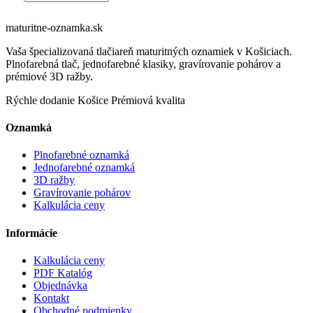
maturitne-
oznamka
.sk
Vaša špecializovaná tlačiareň maturitných oznamiek v Košiciach.
Plnofarebná tlač, jednofarebné klasiky, gravírovanie pohárov a
prémiové 3D ražby.
Rýchle dodanie
Košice
Prémiová kvalita
Oznamká
Plnofarebné oznamká
Jednofarebné oznamká
3D ražby
Gravírovanie pohárov
Kalkulácia ceny
Informácie
Kalkulácia ceny
PDF Katalóg
Objednávka
Kontakt
Obchodné podmienky