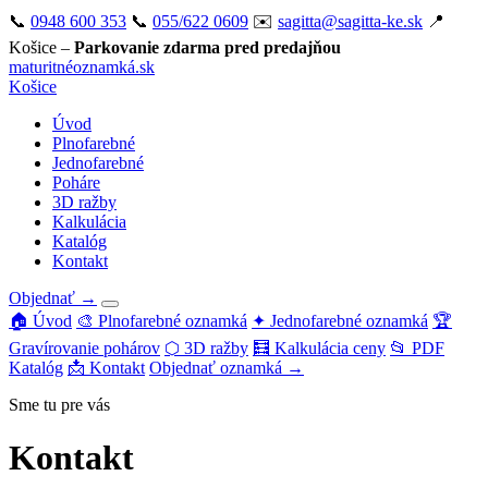
📞
0948 600 353
📞
055/622 0609
✉️
sagitta@sagitta-ke.sk
📍
Košice –
Parkovanie zdarma pred predajňou
maturitné
oznamká
.sk
Košice
Úvod
Plnofarebné
Jednofarebné
Poháre
3D ražby
Kalkulácia
Katalóg
Kontakt
Objednať →
🏠 Úvod
🎨 Plnofarebné oznamká
✦ Jednofarebné oznamká
🏆
Gravírovanie pohárov
⬡ 3D ražby
🧮 Kalkulácia ceny
📂 PDF
Katalóg
📩 Kontakt
Objednať oznamká →
Sme tu pre vás
Kontakt