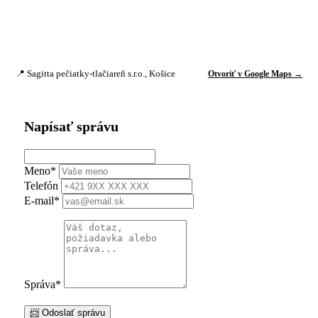
📍 Sagitta pečiatky-tlačiareň s.r.o., Košice
Otvoriť v Google Maps →
Napísať správu
Meno
*
Telefón
E-mail
*
Správa
*
📨 Odoslať správu