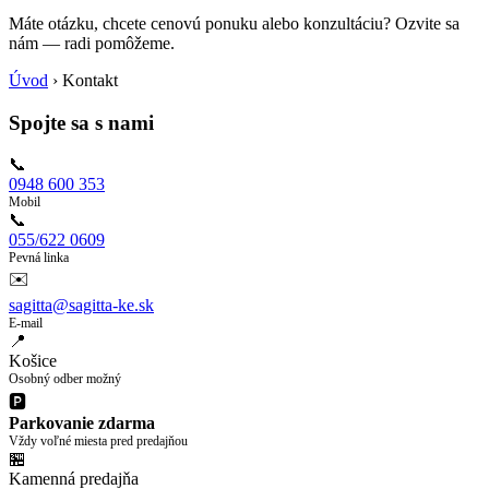
Máte otázku, chcete cenovú ponuku alebo konzultáciu? Ozvite sa
nám — radi pomôžeme.
Úvod
›
Kontakt
Spojte sa s nami
📞
0948 600 353
Mobil
📞
055/622 0609
Pevná linka
✉️
sagitta@sagitta-ke.sk
E-mail
📍
Košice
Osobný odber možný
🅿️
Parkovanie zdarma
Vždy voľné miesta pred predajňou
🏪
Kamenná predajňa